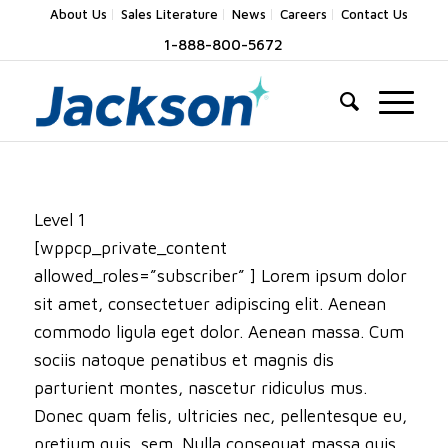
About Us
Sales Literature
News
Careers
Contact Us
1-888-800-5672
Level 1
[wppcp_private_content
allowed_roles=”subscriber” ] Lorem ipsum dolor
sit amet, consectetuer adipiscing elit. Aenean
commodo ligula eget dolor. Aenean massa. Cum
sociis natoque penatibus et magnis dis
parturient montes, nascetur ridiculus mus.
Donec quam felis, ultricies nec, pellentesque eu,
pretium quis, sem. Nulla consequat massa quis